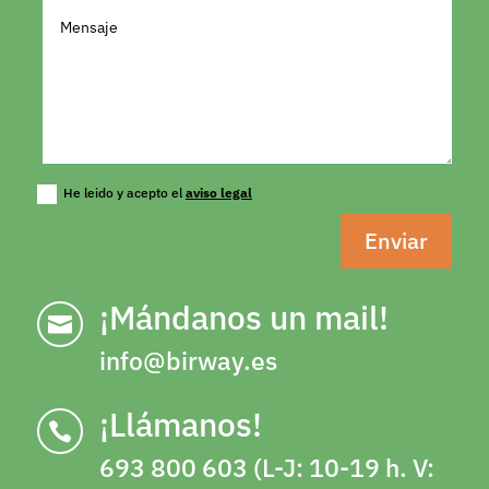
He leido y acepto el
aviso legal
Enviar
¡Mándanos un mail!

info@birway.es
¡Llámanos!

693 800 603 (L-J: 10-19 h. V: