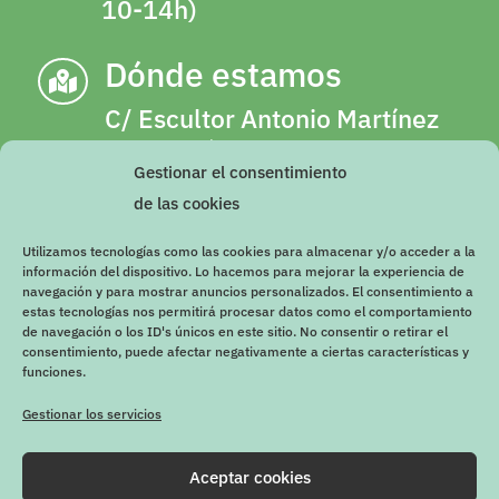
10-14h)
Dónde estamos

C/ Escultor Antonio Martínez
Olalla, número 2, 18003,
Gestionar el consentimiento
Granada (Junto a gimnasio
de las cookies
YO10 de Camino de Ronda)
Utilizamos tecnologías como las cookies para almacenar y/o acceder a la
Imprescindible cita previa
información del dispositivo. Lo hacemos para mejorar la experiencia de
navegación y para mostrar anuncios personalizados. El consentimiento a
estas tecnologías nos permitirá procesar datos como el comportamiento
de navegación o los ID's únicos en este sitio. No consentir o retirar el
consentimiento, puede afectar negativamente a ciertas características y
funciones.
Gestionar los servicios
Aceptar cookies