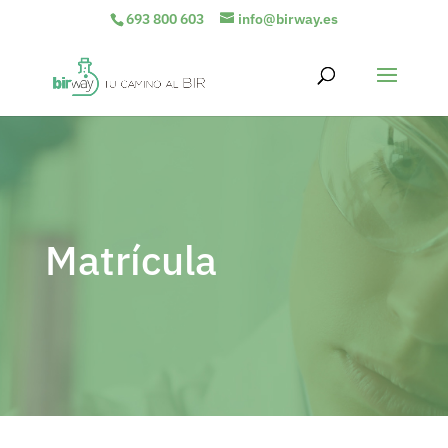
693 800 603
info@birway.es
Matrícula