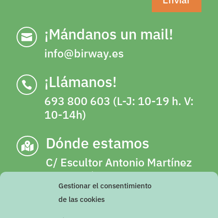
¡Mándanos un mail!

info@birway.es
¡Llámanos!

693 800 603 (L-J: 10-19 h. V:
10-14h)
Dónde estamos

C/ Escultor Antonio Martínez
Olalla, número 2, 18003,
Gestionar el consentimiento
Granada (Junto a gimnasio
de las cookies
YO10 de Camino de Ronda)