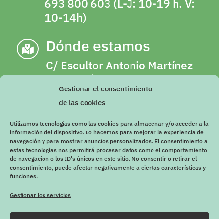
693 800 603 (L-J: 10-19 h. V:
10-14h)
Dónde estamos

C/ Escultor Antonio Martínez
Olalla, número 2, 18003,
Gestionar el consentimiento
Granada (Junto a gimnasio
de las cookies
YO10 de Camino de Ronda)
Utilizamos tecnologías como las cookies para almacenar y/o acceder a la
Imprescindible cita previa
información del dispositivo. Lo hacemos para mejorar la experiencia de
navegación y para mostrar anuncios personalizados. El consentimiento a
estas tecnologías nos permitirá procesar datos como el comportamiento
de navegación o los ID's únicos en este sitio. No consentir o retirar el
consentimiento, puede afectar negativamente a ciertas características y
funciones.
Gestionar los servicios