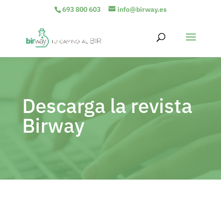
693 800 603
info@birway.es
Descarga la revista
Birway