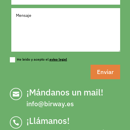
He leido y acepto el
aviso legal
Enviar
¡Mándanos un mail!

info@birway.es
¡Llámanos!
