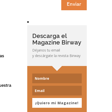
Enviar
Descarga el
Magazine Birway
Déjanos tu email
las
y descárgate la revista Birway
uestra
¡Quiero mi Magazine!